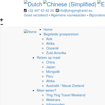
Overslaan
en
+32 497 63 42 20
info@yingyingtravel.eu
naar
Goed verzekerd
•
Algemene voorwaarden
•
Bijzonder
de
inhoud
gaan
Home
Begeleide groepsreizen
Azie
Afrika
Oceanië
Zuid-Amerika
Reizen op maat
China
Japan
Mongolië
Peru
Afrika
Australië / Nieuw Zeeland
Meer weten?
Ying Ying Travel Weekend
Webinars
Infoavonden