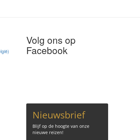
Volg ons op
Facebook
lgië)
Nieuwsbrief
Blijf op de hoogte van onze
nieuwe reizen!