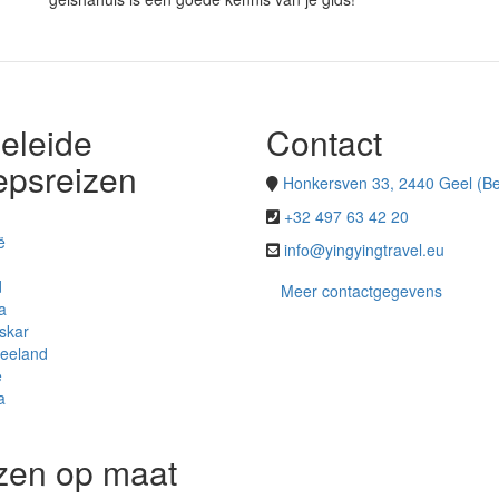
eleide
Contact
epsreizen
Honkersven 33, 2440 Geel (Be
+32 497 63 42 20
ë
info@yingyingtravel.eu
d
Meer contactgegevens
a
skar
eeland
ë
a
zen op maat