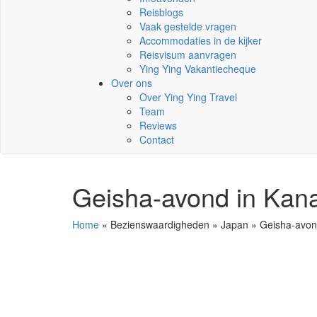
Reisblogs
Vaak gestelde vragen
Accommodaties in de kijker
Reisvisum aanvragen
Ying Ying Vakantiecheque
Over ons
Over Ying Ying Travel
Team
Reviews
Contact
Geisha-avond in Kana
Home
»
Bezienswaardigheden
»
Japan
»
Geisha-avon